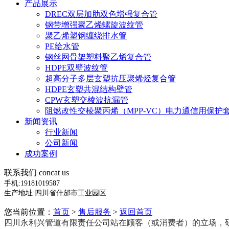
产品展示
DREC双层加肋双色增强复合管
钢带增强聚乙烯螺旋波纹管
聚乙烯塑钢缠绕排水管
PE给水管
钢丝网骨架塑料聚乙烯复合管
HDPE双壁波纹管
超高分子多层玄塑抗压聚烯烃复合管
HDPE玄塑共混结构壁管
CPW玄塑交棱波抗漏管
阻燃改性交棱聚丙烯（MPP-VC）电力通信用保护
新闻资讯
行业新闻
公司新闻
成功案例
联系我们
concat us
手机:
19181019587
生产地址:四川省什邡市工业园区
您当前位置：
首页
>
售后服务
>
返回首页
四川永利兴管道有限责任公司站在顾客（或消费者）的立场，