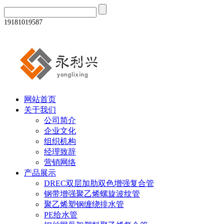
19181019587
网站首页
关于我们
公司简介
企业文化
组织机构
经理致辞
营销网络
产品展示
DREC双层加肋双色增强复合管
钢带增强聚乙烯螺旋波纹管
聚乙烯塑钢缠绕排水管
PE给水管