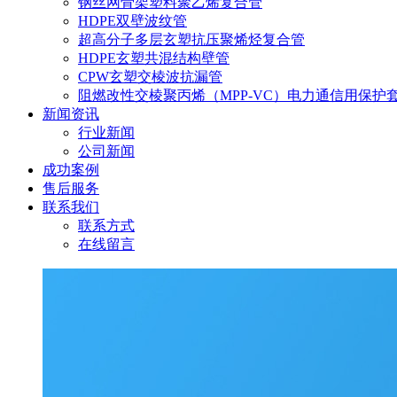
钢丝网骨架塑料聚乙烯复合管
HDPE双壁波纹管
超高分子多层玄塑抗压聚烯烃复合管
HDPE玄塑共混结构壁管
CPW玄塑交棱波抗漏管
阻燃改性交棱聚丙烯（MPP-VC）电力通信用保护
新闻资讯
行业新闻
公司新闻
成功案例
售后服务
联系我们
联系方式
在线留言