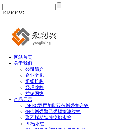
19181019587
网站首页
关于我们
公司简介
企业文化
组织机构
经理致辞
营销网络
产品展示
DREC双层加肋双色增强复合管
钢带增强聚乙烯螺旋波纹管
聚乙烯塑钢缠绕排水管
PE给水管