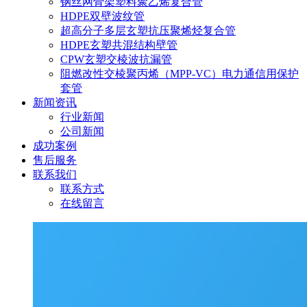
钢丝网骨架塑料聚乙烯复合管
HDPE双壁波纹管
超高分子多层玄塑抗压聚烯烃复合管
HDPE玄塑共混结构壁管
CPW玄塑交棱波抗漏管
阻燃改性交棱聚丙烯（MPP-VC）电力通信用保护
套管
新闻资讯
行业新闻
公司新闻
成功案例
售后服务
联系我们
联系方式
在线留言