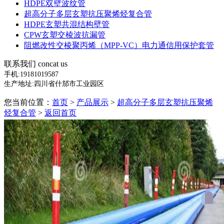
HDPE双壁波纹管
超高分子多层玄塑抗压聚烯烃复合管
HDPE玄塑共混结构壁管
CPW玄塑交棱波抗漏管
阻燃改性交棱聚丙烯（MPP-VC）电力通信用保护套管
联系我们
concat us
手机:
19181019587
生产地址:四川省什邡市工业园区
您当前位置：
首页
>
产品展示
>
超高分子多层玄塑抗压聚烯
烃复合管
>
返回首页