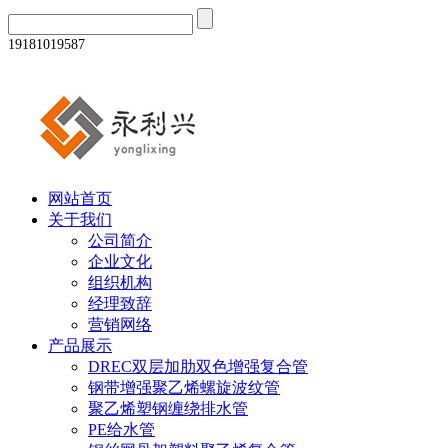
19181019587
网站首页
关于我们
公司简介
企业文化
组织机构
经理致辞
营销网络
产品展示
DREC双层加肋双色增强复合管
钢带增强聚乙烯螺旋波纹管
聚乙烯塑钢缠绕排水管
PE给水管