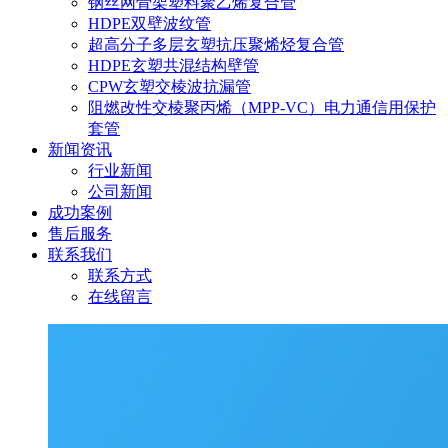
钢丝网骨架塑料聚乙烯复合管
HDPE双壁波纹管
超高分子多层玄塑抗压聚烯烃复合管
HDPE玄塑共混结构壁管
CPW玄塑交棱波抗漏管
阻燃改性交棱聚丙烯（MPP-VC）电力通信用保护
套管
新闻资讯
行业新闻
公司新闻
成功案例
售后服务
联系我们
联系方式
在线留言