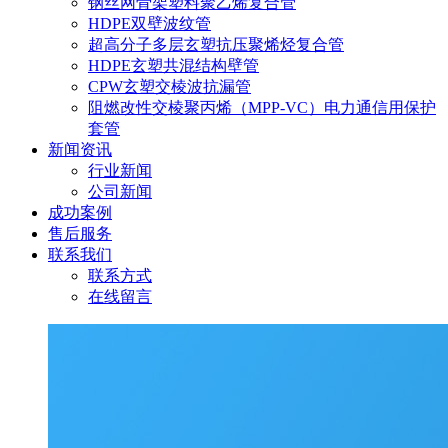
钢丝网骨架塑料聚乙烯复合管
HDPE双壁波纹管
超高分子多层玄塑抗压聚烯烃复合管
HDPE玄塑共混结构壁管
CPW玄塑交棱波抗漏管
阻燃改性交棱聚丙烯（MPP-VC）电力通信用保护
套管
新闻资讯
行业新闻
公司新闻
成功案例
售后服务
联系我们
联系方式
在线留言