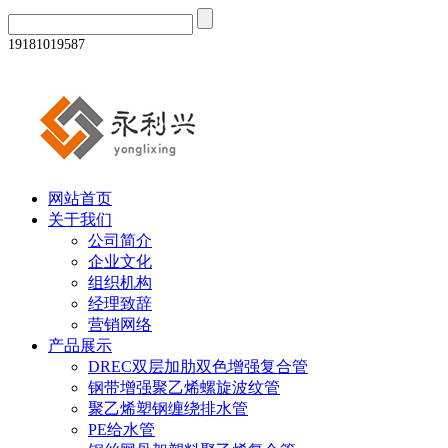
19181019587
网站首页
关于我们
公司简介
企业文化
组织机构
经理致辞
营销网络
产品展示
DREC双层加肋双色增强复合管
钢带增强聚乙烯螺旋波纹管
聚乙烯塑钢缠绕排水管
PE给水管